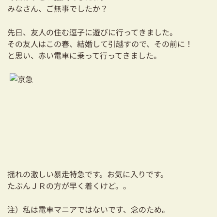
耐震対策も安心の家づくり
みなさん、ご無事でしたか？
リフォーム・リノベーションをお考えの方
先日、友人の住む逗子に遊びに行ってきました。
その友人はこの春、結婚して引越すので、その前に！
必見！土地からお探しの方へ
と思い、赤い電車に乗って行ってきました。
資金計画についてのご相談
ショールーム
お知らせ
採用情報
揺れの激しい暴走特急です。お気に入りです。
たぶんＪＲの方が早く着くけど。。
注）私は電車マニアではないです、念のため。