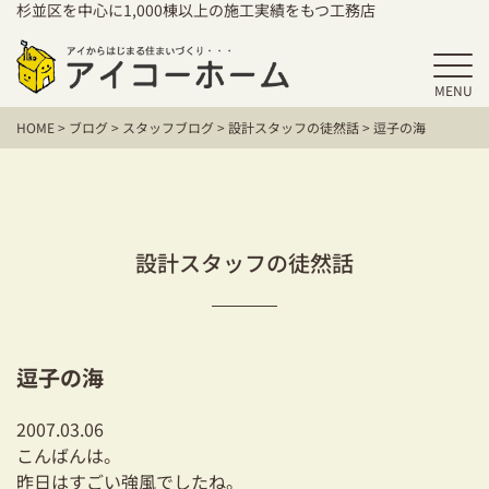
杉並区を中心に1,000棟以上の施工実績をもつ工務店
MENU
HOME
HOME
>
ブログ
>
スタッフブログ
>
設計スタッフの徒然話
>
逗子の海
アイコーホームの家づくり
施工事例
お客様の声
設計スタッフの徒然話
保証／アフターサポート
住宅シリーズ
逗子の海
二世帯住宅をお考えの方
2007.03.06
建て替えをお考えの方
こんばんは。
昨日はすごい強風でしたね。