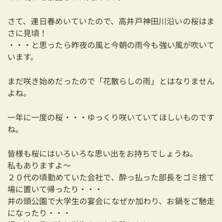
耐震対策も安心の家づくり
さて、連日春めいていたので、高井戸神田川沿いの桜はま
リフォーム・リノベーションをお考えの方
さに見頃！
・・・と思ったら昨夜の風と今朝の雨今も強い風が吹いて
必見！土地からお探しの方へ
います。
資金計画についてのご相談
まだ咲き始めだったので「花散らしの雨」とはなりません
よね。
ショールーム
一年に一度の桜・・・ゆっくり咲いていてほしいものです
お知らせ
ね。
採用情報
皆様も桜にはいろいろな思い出をお持ちでしょうね。
私もありますよ～
２０代の頃勤めていた会社で、酔っ払った部長をゴミ捨て
場に置いて帰ったり・・・
井の頭公園で大学生の宴会になぜか加わり、お鍋をご馳走
になったり・・・