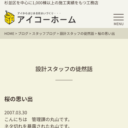
杉並区を中心に1,000棟以上の施工実績をもつ工務店
MENU
HOME
HOME
>
ブログ
>
スタッフブログ
>
設計スタッフの徒然話
>
桜の思い出
アイコーホームの家づくり
施工事例
お客様の声
設計スタッフの徒然話
保証／アフターサポート
住宅シリーズ
桜の思い出
二世帯住宅をお考えの方
2007.03.30
建て替えをお考えの方
こんにちは 管理課の丸山です。
ネタ切れを暴露された丸山です。