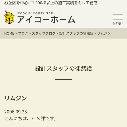
杉並区を中心に1,000棟以上の施工実績をもつ工務店
MENU
HOME
HOME
>
ブログ
>
スタッフブログ
>
設計スタッフの徒然話
>
リムジン
アイコーホームの家づくり
施工事例
お客様の声
設計スタッフの徒然話
保証／アフターサポート
住宅シリーズ
リムジン
二世帯住宅をお考えの方
2006.09.23
建て替えをお考えの方
こんにちは、ＣＳ課です。