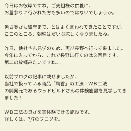
耐震対策も安心の家づくり
今日はお彼岸ですね。ご先祖様の供養に、
お墓参りに行かれた方も多いのではないでしょうか。
リフォーム・リノベーションをお考えの方
暑さ寒さも彼岸まで、とはよく言われてきたことですが、
必見！土地からお探しの方へ
ここのところ、朝晩はだいぶ涼しくなりましたね。
資金計画についてのご相談
昨日、他社さん見学のため、再び長野へ行って来ました。
今年に入ってから、これで長野に行くのは３回目です。
ショールーム
第二の故郷みたいですね。。
お知らせ
以前ブログの記事に載せましたが、
当社で扱っている商品「風香」の工法：ＷＢ工法
採用情報
の開発元であるウッドビルドさんの体験施設を見学してき
ました！
ＷＢ工法の良さを実体験できる施設です。
詳しくは、7/7のブログを。