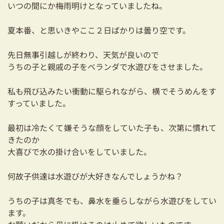
いつの間にか梅雨明けとなっていましたね。
耐震対策も安心の家づくり
夏本番、と思いきやここ２日ばかりは曇り空です。
リフォーム・リノベーションをお考えの方
先日無事引越しが終わり、天気が良いので
必見！土地からお探しの方へ
うちの子と親戚の子をベランダで水遊びをさせました。
資金計画についてのご相談
私も飛び込みたい衝動に駆られながら、横でそうめんをす
ショールーム
すっていました。
お知らせ
最初は冷たくて嫌そうな顔をしていた子も、次第に慣れて
きたのか
採用情報
大喜びで水の掛け合いをしていました。
何故子供達は水遊びが大好きなんでしょうかね？
うちの子は真冬でも、鼻水を垂らしながら水遊びをしてい
ます。