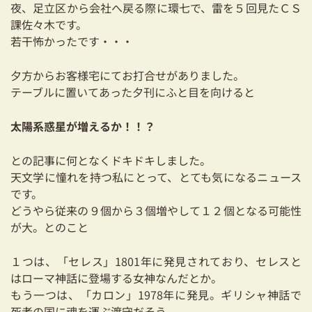
夜、足立区から会社へ戻る際に環七で、雷を５回見たＣＳ
耐震対策も安心の家づくり
課佐々木です。
若干怖かったです・・・
リフォーム・リノベーションをお考えの方
夕方からお客様宅にてお打合せがありました。
必見！土地からお探しの方へ
テーブルに置いてあった夕刊にふと目を向けると
資金計画についてのご相談
太陽系惑星が増えるか！！？
ショールーム
との記事に何となくドキドキしました。
お知らせ
天文学に憧れを持つ私にとって、とても気になるニュース
です。
採用情報
どうやら従来の９個から３個増やして１２個となる可能性
が大。とのこと
１つは、「セレス」1801年に発見されており、セレスと
はローマ神話に登場する女神なんだとか。
もう一つは、「カロン」1978年に発見。ギリシャ神話で
死者の国に魂を運ぶ渡守だそう。