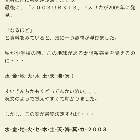
03-3334-0334
最後に、「２００３ＵＢ３１３」アメリカが2005年に発
見。
「なるほど」
と資料をみていると、頭に一つ疑問が浮びました。
私が小学校の時、この地球がある太陽系惑星を覚えるの
に・・・
水･金･地･火･木･土･天･海･冥！
すいきんちかもくどってんかいめい。。。
呪文のようで覚えやすくて助かりました。
しかし、この案が最終決定すれば・・・
水･金･地･火･セ･木･土･天･海･冥･カ･２００３