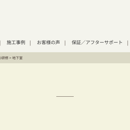
施工事例
お客様の声
保証／アフターサポート
の研修
>
地下室