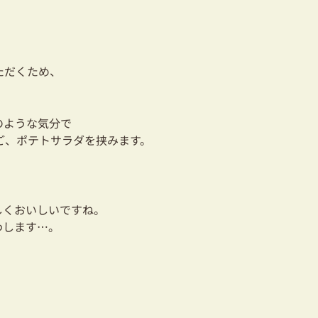
ただくため、
のような気分で
ご、ポテトサラダを挟みます。
しくおいしいですね。
わします…。