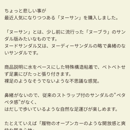
耐震対策も安心の家づくり
ちょっと悲しい事が
最近人気になりつつある「ヌーサン」を購入しました。
リフォーム・リノベーションをお考えの方
「ヌーサン」とは、少し前に流行った「ヌーブラ」のサン
必見！土地からお探しの方へ
ダル版みたいなものです。
資金計画についてのご相談
ヌードサンダル又は、ヌーディーサンダルの略で鼻緒のな
いサンダルです。
ショールーム
商品説明に水をベースにした特殊構造粘着で、ベトベトせ
お知らせ
ず足裏にぴたっと張り付きます。
裸足のようなそうでないような不思議な感覚。
採用情報
鼻緒がないので、従来のストラップ付のサンダルの”ペタ
ペタ感”がなく、
はだしで歩いているような自然な足運びが楽しめます。
たとえていえば「履物のオープンカーのような開放感と爽