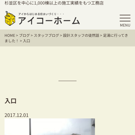
杉並区を中心に1,000棟以上の施工実績をもつ工務店
MENU
HOME
HOME
>
ブログ
>
スタッフブログ
>
設計スタッフの徒然話
>
足湯に行ってき
アイコーホームの家づくり
ました！
>
入口
施工事例
お客様の声
保証／アフターサポート
住宅シリーズ
入口
二世帯住宅をお考えの方
2017.12.01
建て替えをお考えの方