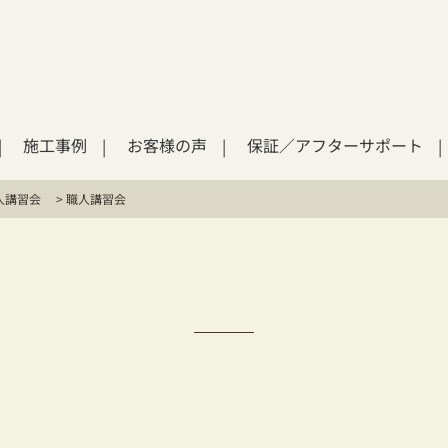
施工事例
お客様の声
保証／アフターサポート
人講習会
>
職人講習会