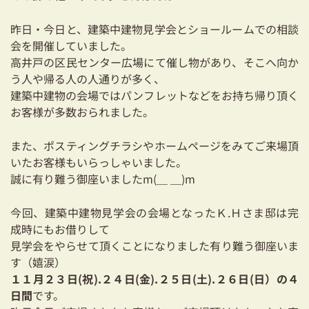
耐震対策も安心の家づくり
昨日・今日と、建築中建物見学会とショールームでの相談
リフォーム・リノベーションをお考えの方
会を開催していました。
高井戸の区民センター広場にて催し物があり、そこへ向か
必見！土地からお探しの方へ
う人や帰る人の人通りが多く、
建築中建物の会場ではパンフレットなどをお持ち帰り頂く
資金計画についてのご相談
お客様が多数おられました。
ショールーム
また、ポスティングチラシやホームページをみてご来場頂
いたお客様もいらっしゃいました。
お知らせ
誠に有り難う御座いましたm(＿ ＿)m
採用情報
今回、建築中建物見学会の会場となったＫ.Ｈさま邸は完
成時にもお借りして
見学会をやらせて頂くことになりました有り難う御座いま
す（嬉涙）
１１月２３日(祝).２４日(金).２５日(土).２６日(日）の４
日間
です。