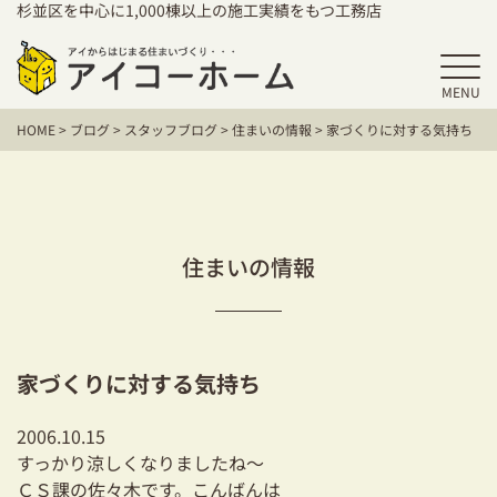
杉並区を中心に1,000棟以上の施工実績をもつ工務店
MENU
HOME
HOME
>
ブログ
>
スタッフブログ
>
住まいの情報
>
家づくりに対する気持ち
アイコーホームの家づくり
施工事例
お客様の声
住まいの情報
保証／アフターサポート
住宅シリーズ
家づくりに対する気持ち
二世帯住宅をお考えの方
2006.10.15
建て替えをお考えの方
すっかり涼しくなりましたね～
ＣＳ課の佐々木です。こんばんは