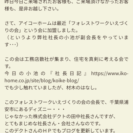
昨日今日ご来場されたお客様も、ご来場頂けなかったお客
03-3334-0334
様も、是非お越し下さい。
さて、アイコーホームは最近「フォレストワークいえづく
りの会」という会に加盟しました。
（というより弊社社長の小池が副会長をやっていま
す･･･）
この会は工務店数社が集まり、住宅を真剣に考える会で
す。
今日の小池の『社長日記』
https://www.iko-
home.co.jp/site/blog/koike-blog/
でも少し触れていましたが、材木のはなし。
このフォレストワークいえづくりの会の会長で、千葉県浦
安市にあるディズニー・・・
じゃなかった株式会社デクトの田中社長さんですが、
とてもまじめな社長さん・会社さんなのです。
このデクトさんのＨＰでもブログを更新しています。