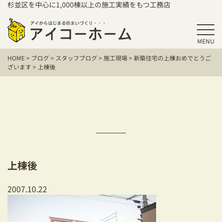
杉並区を中心に1,000棟以上の施工実績をもつ工務店
MENU
HOME
HOME
>
ブログ
>
スタッフブログ
>
施工現場
>
新築住宅の上棟おめでとうご
アイコーホームの家づくり
ざいます
>
上棟後
施工事例
お客様の声
保証／アフターサポート
住宅シリーズ
上棟後
二世帯住宅をお考えの方
2007.10.22
建て替えをお考えの方