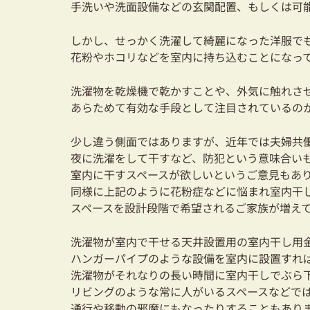
手洗いや洗面設備などの玄関配置、もしくは可
しかし、せっかく洗濯して綺麗になった洋服で
花粉やホコリなどを室内に持ち込むことになっ
洗濯物を乾燥機で乾かすことや、外気に触れさ
あらためて
有効な手段として注目されているの
少し違う側面ではありますが、近年では夫婦共
夜に洗濯をして干すなど、防犯という意味合い
室内に干すスペースが欲しいというご意見もあ
同様に上記のように花粉症などに悩まれ室内干
スペースを設計段階で希望されるご家族が増え
洗濯物が室内で干せる天井設置用の室内干し用
ハンガーパイプのような設備を室内に設置すれ
洗濯物がそれなりの長い時間に室内干しでぶら
リビングのような常に人がいるスペースなどで
通行や移動の邪魔にもなったりすることもあり