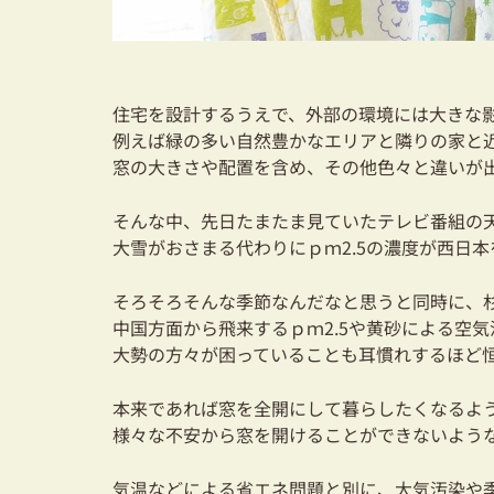
住宅を設計するうえで、外部の環境には大きな
例えば緑の多い自然豊かなエリアと隣りの家と
窓の大きさや配置を含め、その他色々と違いが
そんな中、先日たまたま見ていたテレビ番組の
大雪がおさまる代わりにｐｍ2.5の濃度が西日
そろそろそんな季節なんだなと思うと同時に、
中国方面から飛来するｐｍ2.5や黄砂による空気
大勢の方々が困っていることも耳慣れするほど
本来であれば窓を全開にして暮らしたくなるよ
様々な不安から窓を開けることができないよう
気温などによる省エネ問題と別に、大気汚染や