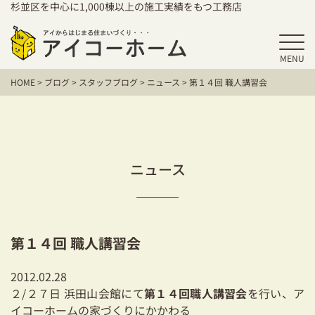
杉並区を中心に1,000棟以上の施工実績をもつ工務店
MENU
HOME
HOME
>
ブログ
>
スタッフブログ
>
ニュース
>
第１４回 職人講習会
アイコーホームの家づくり
施工事例
お客様の声
ニュース
保証／アフターサポート
住宅シリーズ
第１４回 職人講習会
二世帯住宅をお考えの方
2012.02.28
建て替えをお考えの方
２/２７日 浜田山会館にて
第１４回職人講習会
を行い、ア
イコーホームの家づくりにかかわる