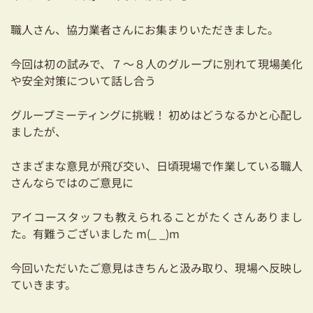
耐震対策も安心の家づくり
職人さん、協力業者さんにお集まりいただきました。
リフォーム・リノベーションをお考えの方
今回は初の試みで、７～８人のグループに別れて現場美化
必見！土地からお探しの方へ
や安全対策について話し合う
資金計画についてのご相談
グループミーティングに挑戦！ 初めはどうなるかと心配し
ましたが、
ショールーム
さまざまな意見が飛び交い、日頃現場で作業している職人
お知らせ
さんならではのご意見に
採用情報
アイコースタッフも教えられることがたくさんありまし
た。有難うございました m(_ _)m
今回いただいたご意見はきちんと汲み取り、現場へ反映し
ていきます。