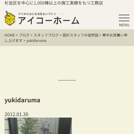
杉並区を中心に1,000棟以上の施工実績をもつ工務店
MENU
HOME
HOME
>
ブログ
>
スタッフブログ
>
設計スタッフの徒然話
>
寒中お見舞い申
アイコーホームの家づくり
し上げます
>
yukidaruma
施工事例
お客様の声
保証／アフターサポート
住宅シリーズ
yukidaruma
二世帯住宅をお考えの方
2012.01.30
建て替えをお考えの方