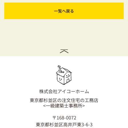
耐震対策も安心の家づくり
一覧へ戻る
リフォーム・リノベーションをお考えの方
必見！土地からお探しの方へ
資金計画についてのご相談
ショールーム
お知らせ
採用情報
株式会社アイコーホーム
東京都杉並区の注文住宅の工務店
<一級建築士事務所>
〒168-0072
東京都杉並区高井戸東3-6-3