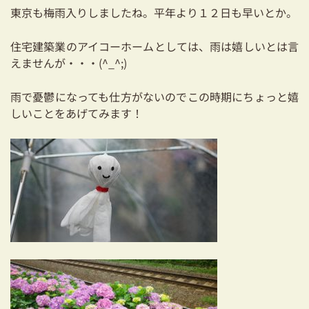
耐震対策も安心の家づくり
東京も梅雨入りしましたね。平年より１２日も早いとか。
リフォーム・リノベーションをお考えの方
住宅建築業のアイコーホームとしては、雨は嬉しいとは言
えませんが・・・(^_^;)
必見！土地からお探しの方へ
雨で憂鬱になっても仕方がないのでこの時期にちょっと嬉
資金計画についてのご相談
しいことをあげてみます！
ショールーム
お知らせ
採用情報