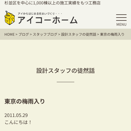
杉並区を中心に1,000棟以上の施工実績をもつ工務店
MENU
HOME
HOME
>
ブログ
>
スタッフブログ
>
設計スタッフの徒然話
>
東京の梅雨入り
アイコーホームの家づくり
施工事例
お客様の声
設計スタッフの徒然話
保証／アフターサポート
住宅シリーズ
東京の梅雨入り
二世帯住宅をお考えの方
2011.05.29
建て替えをお考えの方
こんにちは！