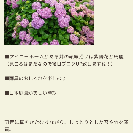
03-3334-0334
■アイコーホームがある井の頭線沿いは紫陽花が綺麗！
（見ごろはまだなので後日ブログUP致しますね！）
■雨具のおしゃれを楽しむ♪
■日本庭園が美しい時期！
雨音に耳をかたむけながら、しっとりとした苔や竹を鑑
賞。