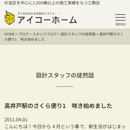
杉並区を中心に1,000棟以上の施工実績をもつ工務店
MENU
HOME
HOME
>
ブログ
>
スタッフブログ
>
設計スタッフの徒然話
>
高井戸駅のさく
アイコーホームの家づくり
ら便り1 咲き始めました
施工事例
お客様の声
設計スタッフの徒然話
保証／アフターサポート
住宅シリーズ
高井戸駅のさくら便り1 咲き始めました
二世帯住宅をお考えの方
2011.04.01
建て替えをお考えの方
こんにちは！今日から４月という事で、新生活がはじまっ