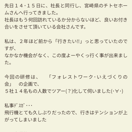
耐震対策も安心の家づくり
先日１４･１５日に、社長と同行し、宮崎県のチトセホー
ムさんへ行ってきました。
リフォーム・リノベーションをお考えの方
社長はもう何回訪れているか分からないほど、良いお付き
合いをさせて頂いている会社さんです。
必見！土地からお探しの方へ
私は、２年ほど前から「行きたい!!」っと思っていたので
資金計画についてのご相談
すが、
なかなか機会がなく、この度よーやくっ行く事が出来まし
ショールーム
た。
お知らせ
今回の研修は、 「フォレストワーク･いえづくりの
会」 の企画で、
採用情報
５社１４名もの人数でツアー(？)化して伺いました(･∀･)
私事ﾃﾞｽｶﾞ･･･
飛行機とても久しぶりだったので、行きはテンションが上
がってしまいました