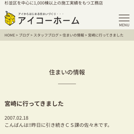
杉並区を中心に1,000棟以上の施工実績をもつ工務店
MENU
HOME
HOME
>
ブログ
>
スタッフブログ
>
住まいの情報
>
宮崎に行ってきました
アイコーホームの家づくり
施工事例
お客様の声
住まいの情報
保証／アフターサポート
住宅シリーズ
宮崎に行ってきました
二世帯住宅をお考えの方
2007.02.18
建て替えをお考えの方
こんばんは!!昨日に引き続きＣＳ課の佐々木です。