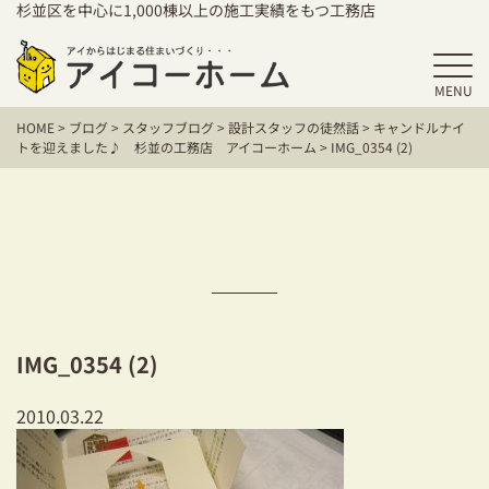
杉並区を中心に1,000棟以上の施工実績をもつ工務店
MENU
HOME
HOME
>
ブログ
>
スタッフブログ
>
設計スタッフの徒然話
>
キャンドルナイ
アイコーホームの家づくり
トを迎えました♪ 杉並の工務店 アイコーホーム
>
IMG_0354 (2)
施工事例
お客様の声
保証／アフターサポート
住宅シリーズ
IMG_0354 (2)
二世帯住宅をお考えの方
2010.03.22
建て替えをお考えの方