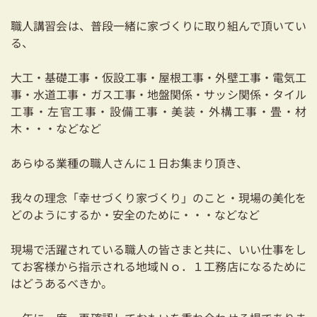
耐震対策も安心の家づくり
職人講習会は、普段一緒に家づくりに取り組んで頂いてい
る、
リフォーム・リノベーションをお考えの方
大工・基礎工事・仮設工事・屋根工事・外壁工事・電気工
必見！土地からお探しの方へ
事・水道工事・ガス工事・地盤関係・サッシ関係・タイル
資金計画についてのご相談
工事・左官工事・設備工事・美装・外構工事・畳・材
木・・・などなど
ショールーム
あらゆる業種の職人さんに１日お集まり頂き、
お知らせ
我々の理念「幸せづくり家づくり」のこと・現場の美化を
採用情報
どのようにするか・安全のために・・・などなど
現場で活躍されている職人の皆さまと共に、いい仕事をし
てお客様から指示される地域Ｎｏ．１工務店になるために
はどうあるべきか。