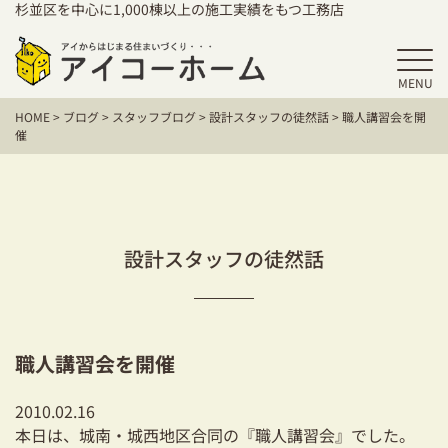
杉並区を中心に1,000棟以上の施工実績をもつ工務店
MENU
HOME
HOME
>
ブログ
>
スタッフブログ
>
設計スタッフの徒然話
>
職人講習会を開
アイコーホームの家づくり
催
施工事例
お客様の声
設計スタッフの徒然話
保証／アフターサポート
住宅シリーズ
職人講習会を開催
二世帯住宅をお考えの方
2010.02.16
建て替えをお考えの方
本日は、城南・城西地区合同の『職人講習会』でした。