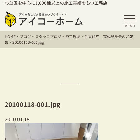
杉並区を中心に1,000棟以上の施工実績をもつ工務店
MENU
HOME
HOME
>
ブログ
>
スタッフブログ
>
施工現場
>
注文住宅 完成見学会のご報
アイコーホームの家づくり
告
>
20100118-001.jpg
施工事例
お客様の声
保証／アフターサポート
住宅シリーズ
20100118-001.jpg
二世帯住宅をお考えの方
2010.01.18
建て替えをお考えの方