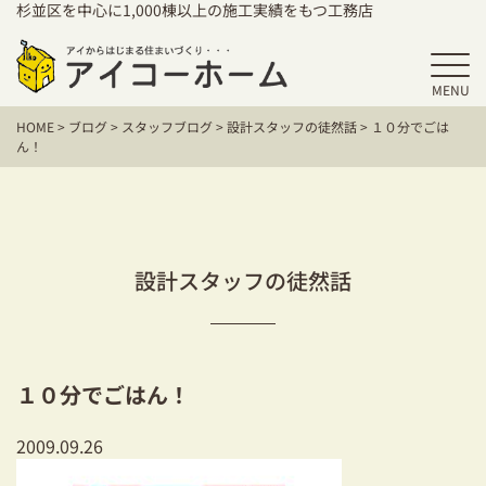
杉並区を中心に1,000棟以上の施工実績をもつ工務店
MENU
HOME
HOME
>
ブログ
>
スタッフブログ
>
設計スタッフの徒然話
>
１０分でごは
アイコーホームの家づくり
ん！
施工事例
お客様の声
設計スタッフの徒然話
保証／アフターサポート
住宅シリーズ
１０分でごはん！
二世帯住宅をお考えの方
2009.09.26
建て替えをお考えの方