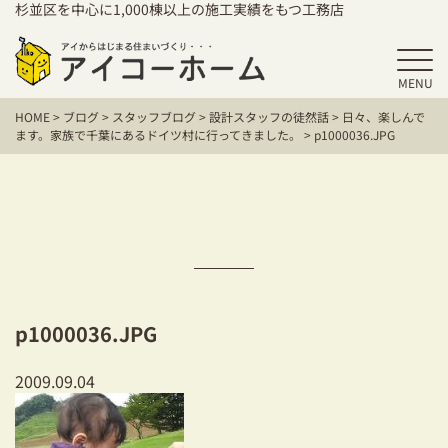
杉並区を中心に1,000棟以上の施工実績をもつ工務店
MENU
HOME
HOME
>
ブログ
>
スタッフブログ
>
設計スタッフの徒然話
>
日々、楽しんで
アイコーホームの家づくり
ます。家族で千葉にあるドイツ村に行ってきました。
>
p1000036.JPG
施工事例
お客様の声
保証／アフターサポート
住宅シリーズ
p1000036.JPG
二世帯住宅をお考えの方
2009.09.04
建て替えをお考えの方