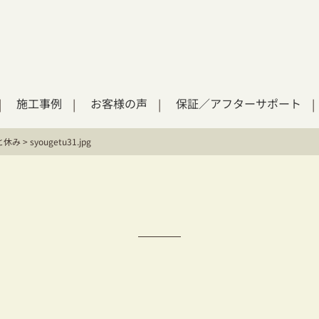
施工事例
お客様の声
保証／アフターサポート
と休み
>
syougetu31.jpg