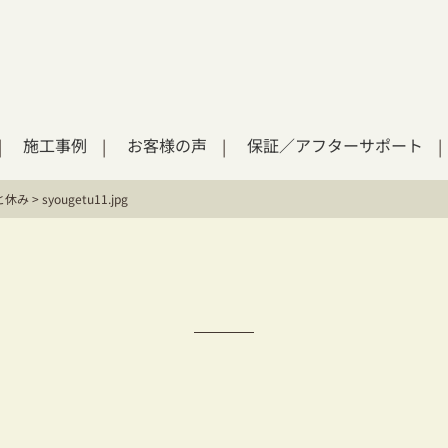
施工事例
お客様の声
保証／アフターサポート
と休み
>
syougetu11.jpg