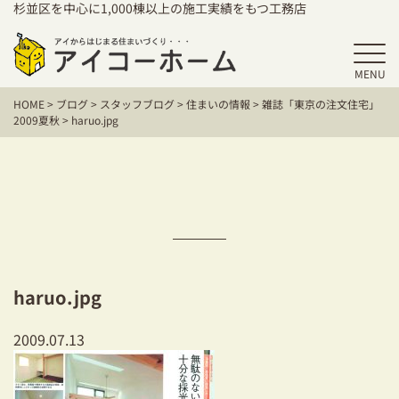
杉並区を中心に1,000棟以上の施工実績をもつ工務店
MENU
HOME
HOME
>
ブログ
>
スタッフブログ
>
住まいの情報
>
雑誌「東京の注文住宅」
アイコーホームの家づくり
2009夏秋
>
haruo.jpg
施工事例
お客様の声
保証／アフターサポート
住宅シリーズ
haruo.jpg
二世帯住宅をお考えの方
2009.07.13
建て替えをお考えの方