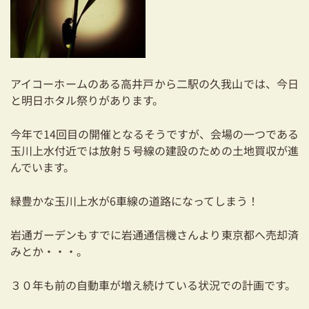
耐震対策も安心の家づくり
リフォーム・リノベーションをお考えの方
必見！土地からお探しの方へ
アイコーホームのある高井戸から二駅の久我山では、今日
と明日ホタル祭りがあります。
資金計画についてのご相談
今年で14回目の開催となるそうですが、会場の一つである
ショールーム
玉川上水付近では放射５号線の建設のための土地買収が進
んでいます。
お知らせ
緑豊かな玉川上水が6車線の道路になってしまう！
採用情報
岩通ガーデンもすでに岩通通信機さんより東京都へ売却済
みとか・・・。
３０年も前の自動車が増え続けている状況での計画です。