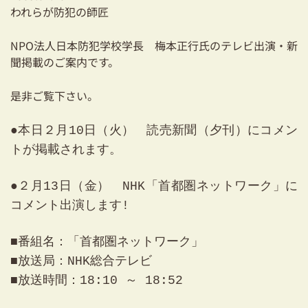
耐震対策も安心の家づくり
われらが防犯の師匠
リフォーム・リノベーションをお考えの方
NPO法人日本防犯学校学長 梅本正行氏のテレビ出演・新
聞掲載のご案内です。
必見！土地からお探しの方へ
是非ご覧下さい。
資金計画についてのご相談
●本日２月10日（火） 読売新聞（夕刊）にコメン
ショールーム
トが掲載されます。
お知らせ
●２月13日（金） NHK「首都圏ネットワーク」に
採用情報
コメント出演します!
■番組名：「首都圏ネットワーク」
■放送局：NHK総合テレビ
■放送時間：18:10 ～ 18:52