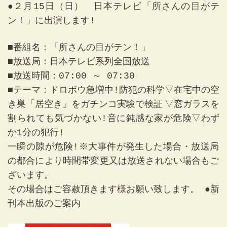
●２月15日（日） 日本テレビ「所さんの目がテ
03-3334-0334
ン！」に出演します!
■番組名：「所さんの目がテン！」
■放送局：日本テレビ系列全国放送
■放送時間：07:00 ～ 07:30
■テーマ：
ドロボウ急増中!防犯の科学▽在宅中の空
き巣「居空き」をガチンコ実験で検証
▽窓ガラスを
割られても気づかない!音に鈍感な家が危険▽わず
か1分の犯行!
一瞬の隙が危険!
※大事件が発生
した場合・放
送局
の都合に
より時間帯変
更又は放送さ
れない場合も
ご
ざいます。
その場合はご
容赦頂きます
様お願い致し
ます。
●新
刊本出版のご案内