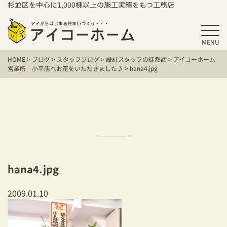
杉並区を中心に1,000棟以上の施工実績をもつ工務店
MENU
HOME
HOME
>
ブログ
>
スタッフブログ
>
設計スタッフの徒然話
>
アイコーホーム
アイコーホームの家づくり
営業所 小平店へお花をいただきました♪
>
hana4.jpg
施工事例
お客様の声
保証／アフターサポート
住宅シリーズ
hana4.jpg
二世帯住宅をお考えの方
2009.01.10
建て替えをお考えの方