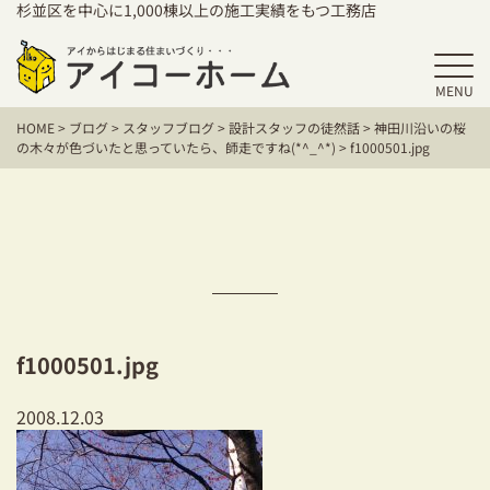
杉並区を中心に1,000棟以上の施工実績をもつ工務店
MENU
HOME
HOME
>
ブログ
>
スタッフブログ
>
設計スタッフの徒然話
>
神田川沿いの桜
アイコーホームの家づくり
の木々が色づいたと思っていたら、師走ですね(*^_^*)
>
f1000501.jpg
施工事例
お客様の声
保証／アフターサポート
住宅シリーズ
f1000501.jpg
二世帯住宅をお考えの方
2008.12.03
建て替えをお考えの方