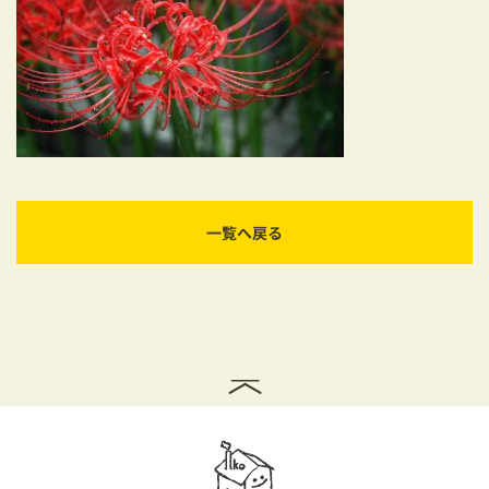
耐震対策も安心の家づくり
リフォーム・リノベーションをお考えの方
必見！土地からお探しの方へ
資金計画についてのご相談
ショールーム
一覧へ戻る
お知らせ
採用情報