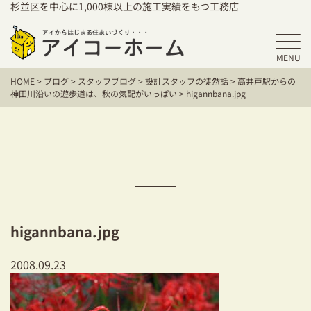
杉並区を中心に1,000棟以上の施工実績をもつ工務店
MENU
HOME
HOME
>
ブログ
>
スタッフブログ
>
設計スタッフの徒然話
>
高井戸駅からの
アイコーホームの家づくり
神田川沿いの遊歩道は、秋の気配がいっぱい
>
higannbana.jpg
施工事例
お客様の声
保証／アフターサポート
住宅シリーズ
higannbana.jpg
二世帯住宅をお考えの方
2008.09.23
建て替えをお考えの方