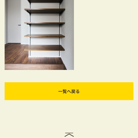
耐震対策も安心の家づくり
リフォーム・リノベーションをお考えの方
必見！土地からお探しの方へ
資金計画についてのご相談
ショールーム
お知らせ
採用情報
一覧へ戻る