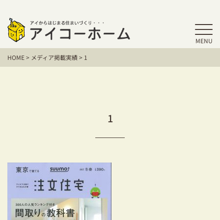
MENU
HOME
HOME
>
メディア掲載実績
>
1
アイコーホームの家づくり
施工事例
お客様の声
1
保証／アフターサポート
住宅シリーズ
二世帯住宅をお考えの方
建て替えをお考えの方