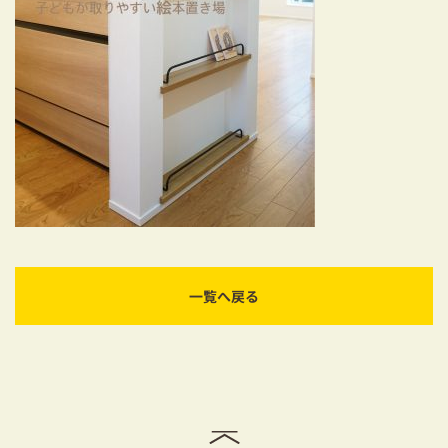
耐震対策も安心の家づくり
リフォーム・リノベーションをお考えの方
必見！土地からお探しの方へ
資金計画についてのご相談
ショールーム
お知らせ
採用情報
一覧へ戻る