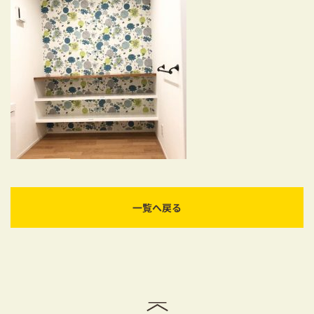
耐震対策も安心の家づくり
リフォーム・リノベーションをお考えの方
必見！土地からお探しの方へ
資金計画についてのご相談
ショールーム
お知らせ
採用情報
一覧へ戻る