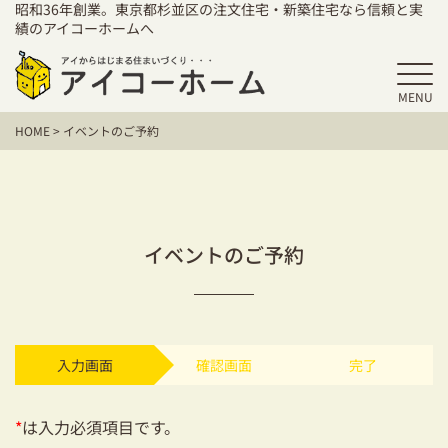
昭和36年創業。東京都杉並区の注文住宅・新築住宅なら信頼と実
績のアイコーホームへ
HOME
MENU
HOME
>
イベントのご予約
アイコーホームの家づくり
施工事例
お客様の声
イベントのご予約
保証／アフターサポート
住宅シリーズ
入力画面
確認画面
完了
二世帯住宅をお考えの方
建て替えをお考えの方
*
は入力必須項目です。