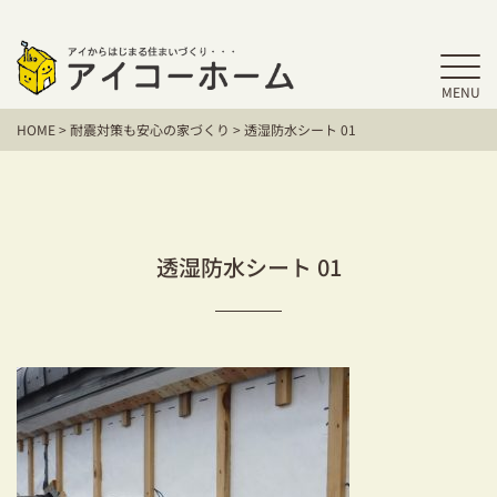
MENU
HOME
HOME
>
耐震対策も安心の家づくり
>
透湿防水シート 01
アイコーホームの家づくり
施工事例
お客様の声
透湿防水シート 01
保証／アフターサポート
住宅シリーズ
二世帯住宅をお考えの方
建て替えをお考えの方