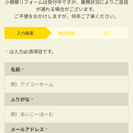
小規模リフォームは受付中ですが、業務状況によりご返信
耐震対策も安心の家づくり
が遅れる場合がございます。
ご不便をおかけしますが、何卒ご了承ください。
リフォーム・リノベーションをお考えの方
必見！土地からお探しの方へ
入力画面
確認画面
完了
資金計画についてのご相談
は入力必須項目です。
*
ショールーム
名前
*
お知らせ
採用情報
ふりがな
*
メールアドレス
*