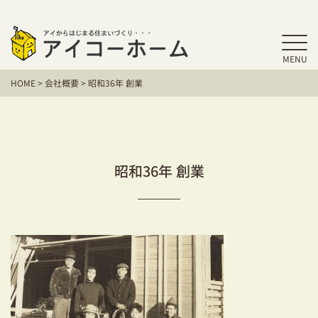
MENU
HOME
HOME
>
会社概要
>
昭和36年 創業
アイコーホームの家づくり
施工事例
お客様の声
昭和36年 創業
保証／アフターサポート
住宅シリーズ
二世帯住宅をお考えの方
建て替えをお考えの方