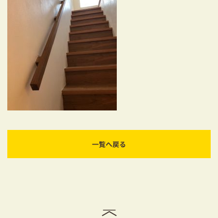
耐震対策も安心の家づくり
リフォーム・リノベーションをお考えの方
必見！土地からお探しの方へ
資金計画についてのご相談
ショールーム
お知らせ
採用情報
一覧へ戻る