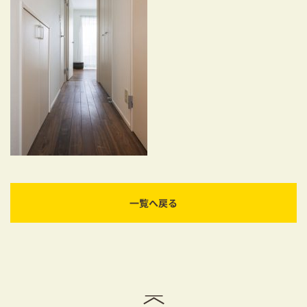
耐震対策も安心の家づくり
リフォーム・リノベーションをお考えの方
必見！土地からお探しの方へ
資金計画についてのご相談
ショールーム
お知らせ
採用情報
一覧へ戻る